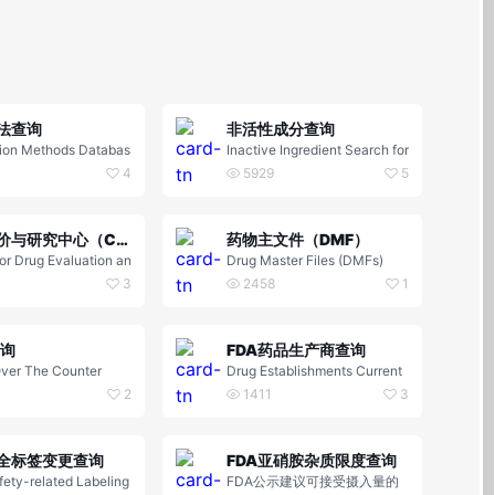
法查询
非活性成分查询
tion Methods Databas
Inactive Ingredient Search for
h
Approved Drug Products Sea
4
5929
5
rch
药物评价与研究中心（CDER）
药物主文件（DMF）
or Drug Evaluation an
Drug Master Files (DMFs)
rch | CDER
3
2458
1
查询
FDA药品生产商查询
ver The Counter
Drug Establishments Current
Registration Site
2
1411
3
全标签变更查询
FDA亚硝胺杂质限度查询
fety-related Labeling
FDA公示建议可接受摄入量的