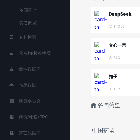
英国药监
DeepSeek
其它药监
14096
专利检索
文心一言
化合物/标准物质
670
毒性数据库
扣子
临床数据
133
药典委员会
各国药监
药价/销售/SPC
中国药监
其它数据库