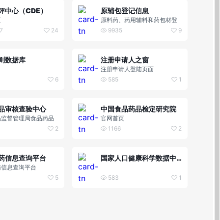
评中心（CDE）
原辅包登记信息
页
原料药、药用辅料和药包材登
记信息公示
7
24
9935
9
则数据库
注册申请人之窗
注册申请人登陆页面
6
585
1
品审核查验中心
中国食品药品检定研究院
品监督管理局食品药品
官网首页
验中心
2
1166
2
药信息查询平台
国家人口健康科学数据中心
药信息查询平台
5
583
1