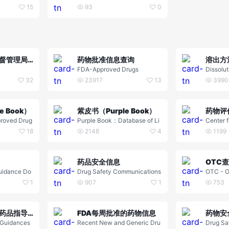
15
93
0
美国食品药品监督管理局（FDA）
药物批准信息查询
溶出方
FDA-Approved Drugs
Dissolu
e Searc
32
23917
13
3990
 Book）
紫皮书（Purple Book）
proved Drug
Purple Book：Database of Li
Center f
erapeutic Eq
censed Biological Products
d Resea
18
2148
4
1199
ions
药品安全信息
OTC
uidance Do
Drug Safety Communications
OTC - O
1
907
1
753
仿制药开发特定药品指导原则
FDA每周批准的药物信息
药物安
 Guidances
Recent New and Generic Dru
Drug Sa