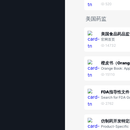
520
美国药监
官网首页
14732
橙皮书（Orange
Orange Book: Ap
Products with Th
15110
uivalence Evaluat
FDA指导性文件
Search for FDA G
cuments
2762
Product-Specific