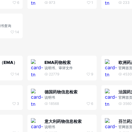
 Developme
g Approvals
Changes
6
973
1
233
说明书查询
14
（EMA）
EMA药物检索
说明书、审评文件
官网首
14
22779
9
4530
德国药物信息检索
法国药
说明书
官网首
3
18568
6
3560
意大利药物信息检索
芬兰药
说明书
官网首