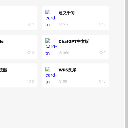
通义千问
1
517
0
le
ChatGPT中文版
0
369
0
浣熊
WPS灵犀
0
66
0