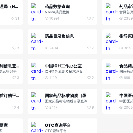
国家药品监督管理局（NMPA）
药品数据查询
药品审
NMPA药品数据
官网首
31
10991
7
2339
药品目录集信息
指导原
3
2494
7
3678
中国上市药品专利信息登记平台
中国ICH工作办公室
食品药
信息登记平
ICH指导原则及征求意见
国家药
审核查
3
1119
2
689
国家药品标准物质订购平台
国家药品标准物质目录
中国医
国家药品标准物质目录查询
中国医
4
2417
9
2005
据库
OTC查询平台
库
OTC查询平台