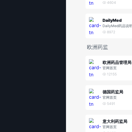
for Generic Drug
4604
nt
DailyMed
DailyMed药品
8972
欧洲药监
欧洲药品管理局
官网首页
12155
德国药监局
官网首页
5491
意大利药监局
官网首页