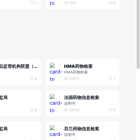
 (SrLC)
亚硝胺杂质信息
1
708
0
欧洲药品监管机构联盟（HMA）
HMA药物检索
页
HMA药物检索
4
10871
7
监局
法国药物信息检索
页
说明书
4
12042
5
监局
芬兰药物信息检索
页
说明书