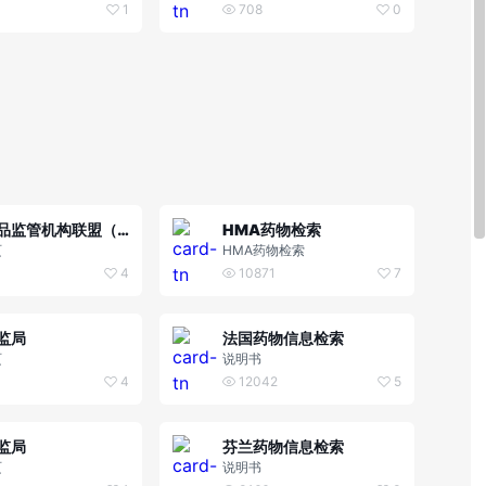
 (SrLC)
亚硝胺杂质信息
1
708
0
欧洲药品监管机构联盟（HMA）
HMA药物检索
页
HMA药物检索
4
10871
7
监局
法国药物信息检索
页
说明书
4
12042
5
监局
芬兰药物信息检索
页
说明书