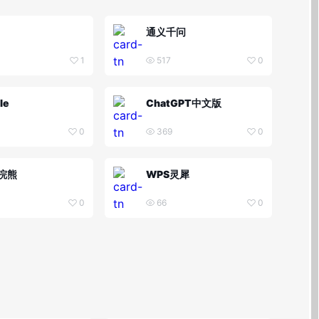
通义千问
1
517
0
le
ChatGPT中文版
0
369
0
浣熊
WPS灵犀
0
66
0