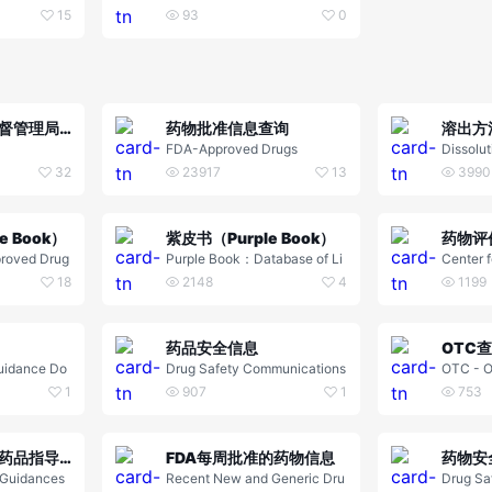
15
93
0
美国食品药品监督管理局（FDA）
药物批准信息查询
溶出方
FDA-Approved Drugs
Dissolu
e Searc
32
23917
13
3990
 Book）
紫皮书（Purple Book）
proved Drug
Purple Book：Database of Li
Center f
erapeutic Eq
censed Biological Products
d Resea
18
2148
4
1199
ions
药品安全信息
OTC
uidance Do
Drug Safety Communications
OTC - O
1
907
1
753
仿制药开发特定药品指导原则
FDA每周批准的药物信息
药物安
 Guidances
Recent New and Generic Dru
Drug Sa