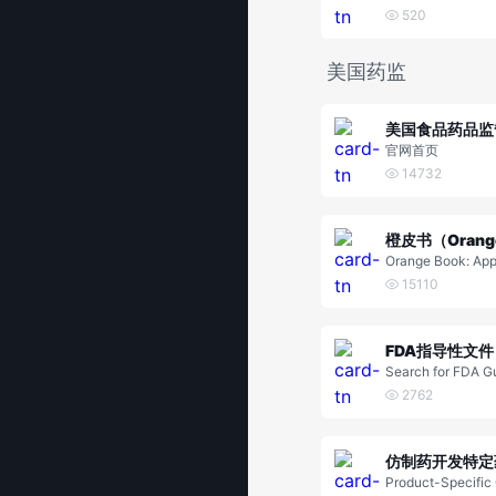
520
美国药监
官网首页
14732
橙皮书（Orange
Orange Book: Ap
Products with Th
15110
uivalence Evaluat
FDA指导性文件
Search for FDA G
cuments
2762
Product-Specific