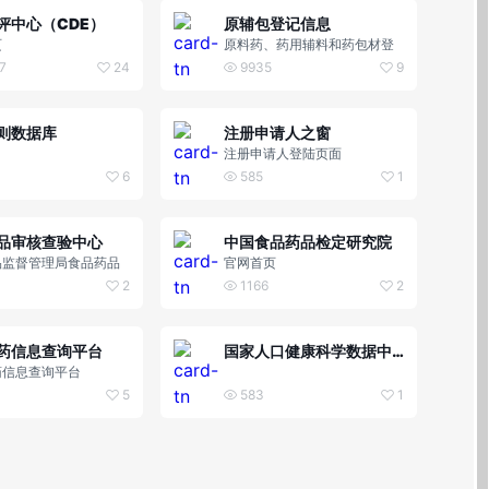
评中心（CDE）
原辅包登记信息
页
原料药、药用辅料和药包材登
记信息公示
7
24
9935
9
则数据库
注册申请人之窗
注册申请人登陆页面
6
585
1
品审核查验中心
中国食品药品检定研究院
品监督管理局食品药品
官网首页
验中心
2
1166
2
药信息查询平台
国家人口健康科学数据中心
药信息查询平台
5
583
1