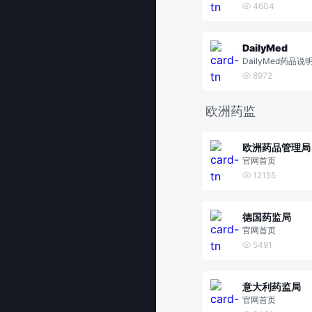
for Generic Drug
4604
nt
DailyMed
DailyMed药品
8972
欧洲药监
欧洲药品管理局
官网首页
12155
德国药监局
官网首页
5491
意大利药监局
官网首页