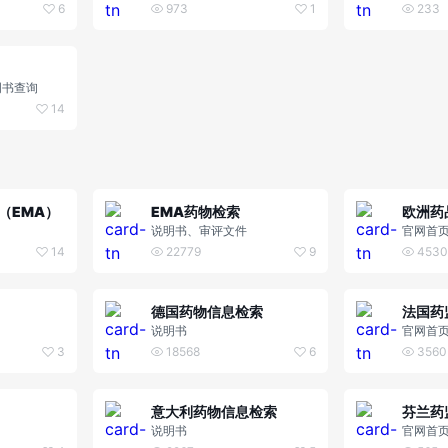
 Developme
g Approvals
Changes
6
973
1
233
说明书查询
14
（EMA）
EMA药物检索
说明书、审评文件
官网首
14
22779
9
4530
德国药物信息检索
法国药
说明书
官网首
3
18568
6
3560
意大利药物信息检索
芬兰药
说明书
官网首