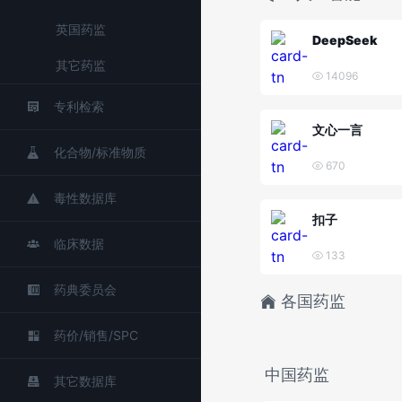
英国药监
DeepSeek
其它药监
14096
专利检索
文心一言
化合物/标准物质
670
毒性数据库
扣子
临床数据
133
药典委员会
各国药监
药价/销售/SPC
中国药监
其它数据库