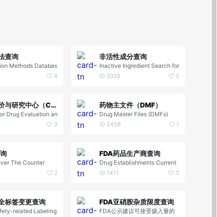
法查询
非活性成分查询
tion Methods Databas
Inactive Ingredient Search for
h
Approved Drug Products Sea
4
5929
5
rch
药物评价与研究中心（CDER）
药物主文件（DMF）
or Drug Evaluation an
Drug Master Files (DMFs)
rch | CDER
3
2458
1
查询
FDA药品生产商查询
ver The Counter
Drug Establishments Current
Registration Site
2
1411
3
全标签变更查询
FDA亚硝胺杂质限度查询
fety-related Labeling
FDA公示建议可接受摄入量的