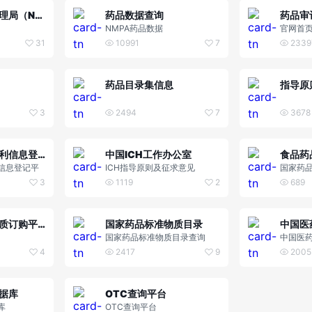
国家药品监督管理局（NMPA）
药品数据查询
药品审
NMPA药品数据
官网首
31
10991
7
2339
药品目录集信息
指导原
3
2494
7
3678
中国上市药品专利信息登记平台
中国ICH工作办公室
食品药
信息登记平
ICH指导原则及征求意见
国家药
审核查
3
1119
2
689
国家药品标准物质订购平台
国家药品标准物质目录
中国医
国家药品标准物质目录查询
中国医
4
2417
9
2005
据库
OTC查询平台
库
OTC查询平台