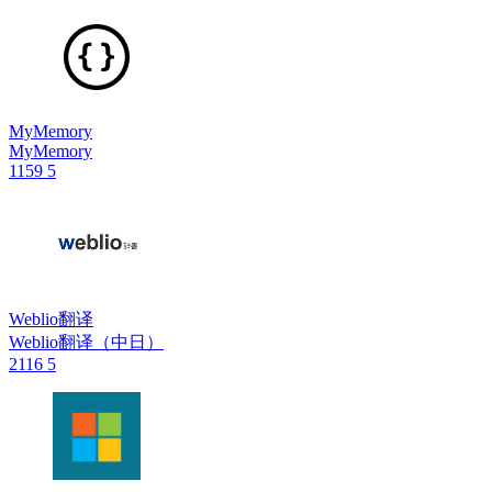
MyMemory
MyMemory
1159
5
Weblio翻译
Weblio翻译（中日）
2116
5