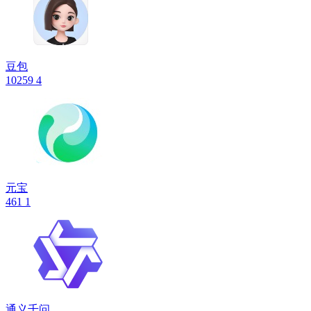
豆包
10259
4
元宝
461
1
通义千问