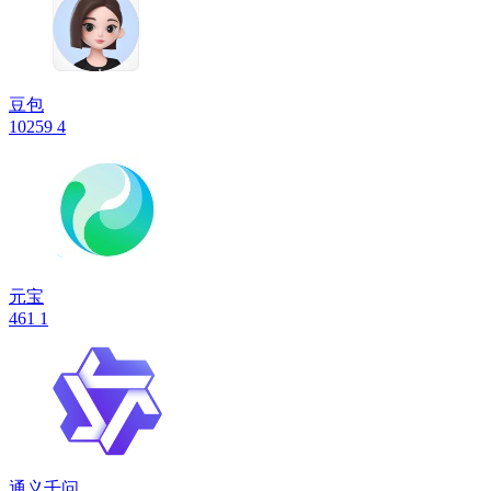
豆包
10259
4
元宝
461
1
通义千问