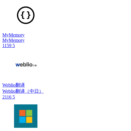
MyMemory
MyMemory
1159
5
Weblio翻译
Weblio翻译（中日）
2116
5